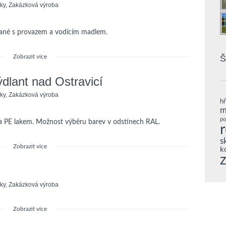
ky
,
Zakázková výroba
vané s provazem a vodícím madlem.
Zobrazit více
Š
dlant nad Ostravicí
ky
,
Zakázková výroba
hř
m
po
na PE lakem. Možnost výběru barev v odstínech RAL.
s
Zobrazit více
k
ky
,
Zakázková výroba
Zobrazit více