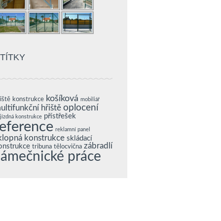
TÍTKY
košíková
iště
konstrukce
mobiliář
oplocení
ultifunkční hřiště
přístřešek
jízdná konstrukce
reference
reklamní panel
klopná konstrukce
skládací
zábradlí
onstrukce
tribuna
tělocvična
zámečnické práce