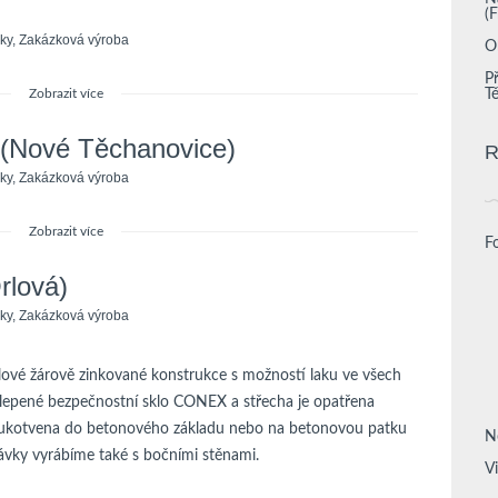
(
ky
,
Zakázková výroba
O
P
Zobrazit více
T
 (Nové Těchanovice)
R
ky
,
Zakázková výroba
Zobrazit více
F
rlová)
ky
,
Zakázková výroba
ové žárově zinkované konstrukce s možností laku ve všech
 lepené bezpečnostní sklo CONEX a střecha je opatřena
 ukotvena do betonového základu nebo na betonovou patku
N
vky vyrábíme také s bočními stěnami.
V