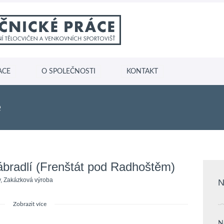
ACE
O SPOLEČNOSTI
KONTAKT
e
ábradlí (Frenštát pod Radhoštěm)
y
,
Zakázková výroba
N
Zobrazit více
N