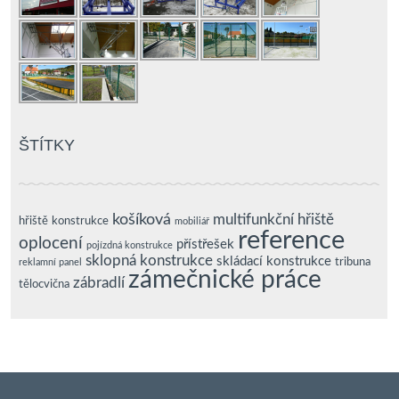
ŠTÍTKY
košíková
multifunkční hřiště
hřiště
konstrukce
mobiliář
reference
oplocení
přístřešek
pojízdná konstrukce
sklopná konstrukce
skládací konstrukce
tribuna
reklamní panel
zámečnické práce
zábradlí
tělocvična